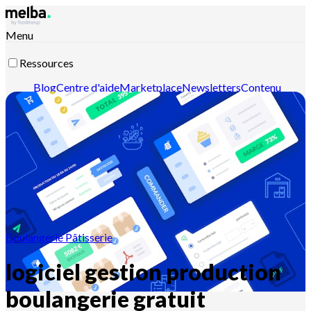
Menu
Ressources
Blog
Centre d'aide
Marketplace
Newsletters
Contenu
intelligent
Documentation API
Documentation MCP
Contactez-nous
Découvrir melba
Boulangerie Pâtisserie
logiciel gestion production
boulangerie gratuit