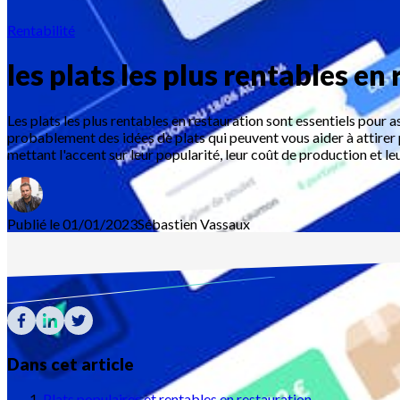
Rentabilité
les plats les plus rentables en
Les plats les plus rentables en restauration sont essentiels pour a
probablement des idées de plats qui peuvent vous aider à attirer pl
mettant l'accent sur leur popularité, leur coût de production et l
Publié le 01/01/2023
Sébastien
Vassaux
Dans cet article
Plats populaires et rentables en restauration