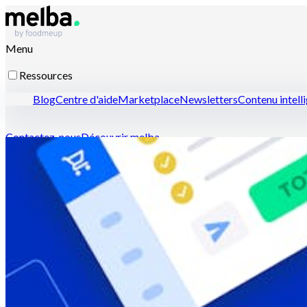
Menu
Ressources
Blog
Centre d'aide
Marketplace
Newsletters
Contenu intell
Contactez-nous
Découvrir melba