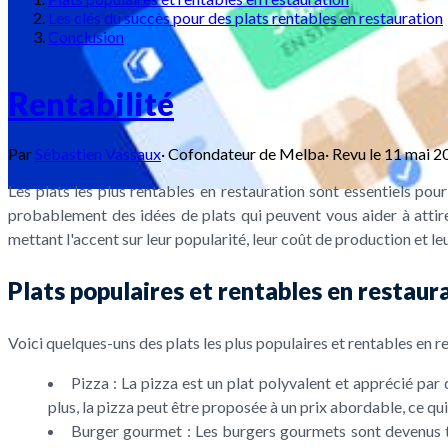
Les clés du succès pour des plats rentables en restauration
Conclusion
Rentabilité
Par
Sébastien Vassaux
·
Cofondateur de Melba
·
Revu le
11 mai 2
Les plats les plus rentables en restauration sont essentiels pour
probablement des idées de plats qui peuvent vous aider à attirer
mettant l'accent sur leur popularité, leur coût de production et l
Plats populaires et rentables en restaur
Voici quelques-uns des plats les plus populaires et rentables en re
Pizza : La pizza est un plat polyvalent et apprécié par
plus, la pizza peut être proposée à un prix abordable, ce qui
Burger gourmet : Les burgers gourmets sont devenus tr