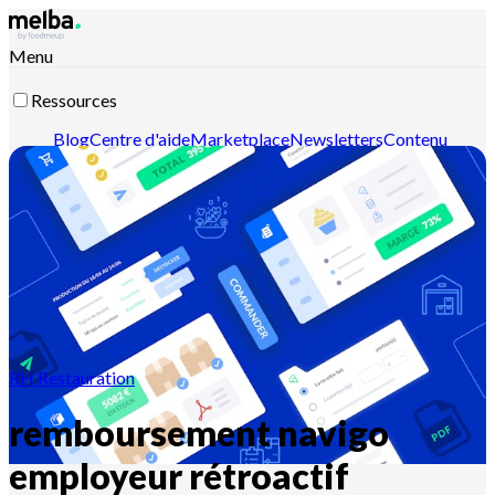
Menu
Ressources
Blog
Centre d'aide
Marketplace
Newsletters
Contenu
intelligent
Documentation API
Documentation MCP
Contactez-nous
Découvrir melba
RH Restauration
remboursement navigo
employeur rétroactif