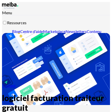
Menu
Ressources
Blog
Centre d'aide
Marketplace
Newsletters
Contenu
intelligent
Documentation API
Documentation MCP
Contactez-nous
Découvrir melba
Traiteur
logiciel facturation traiteur
gratuit