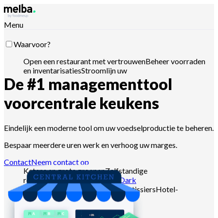
Menu
Waarvoor?
Open een restaurant met vertrouwen
Beheer voorraden
en inventarisaties
Stroomlijn uw
De #1 managementtool
toeleveringsketen
Optimaliseer menu-
engineering
Verlaag food cost
Plan
voedselproductie
Voldoe aan HACCP-vereisten
Stuur
voor
centrale keukens
offertes en analyseer verkopen
Stuur met Claude,
ChatGPT of API
Eindelijk een moderne tool om uw voedselproductie te beheren.
Bespaar meerdere uren werk en verhoog uw marges.
Voor wie?
Contact
Neem contact op
Ketens en grote groepen
Zelfstandige
restaurants
Centrale keukens
Dark
kitchens
Cateraars
Bakkers en patissiers
Hotel-
restaurants