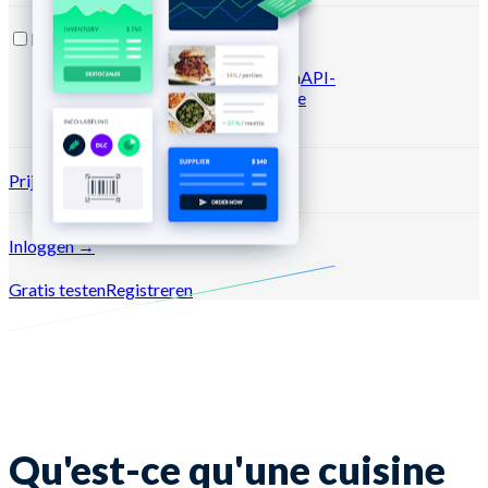
Bronnen
Blog
Helpcentrum
Nieuwsbrieven
API-
documentatie
MCP-documentatie
Prijzen
Inloggen →
Gratis testen
Registreren
Qu'est-ce qu'une cuisine