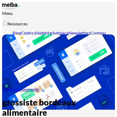
Menu
Ressources
Blog
Centre d'aide
Marketplace
Newsletters
Contenu
intelligent
Documentation API
Documentation MCP
Contactez-nous
Découvrir melba
Approvisionnements
grossiste bordeaux
alimentaire