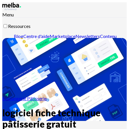
Menu
Ressources
Blog
Centre d'aide
Marketplace
Newsletters
Contenu
intelligent
Documentation API
Documentation MCP
Contactez-nous
Découvrir melba
Boulangerie Pâtisserie
logiciel fiche technique
pâtisserie gratuit