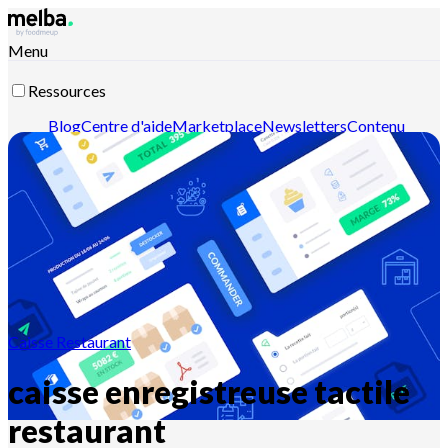
Menu
Ressources
Blog
Centre d'aide
Marketplace
Newsletters
Contenu
intelligent
Documentation API
Documentation MCP
Contactez-nous
Découvrir melba
Caisse Restaurant
caisse enregistreuse tactile
restaurant