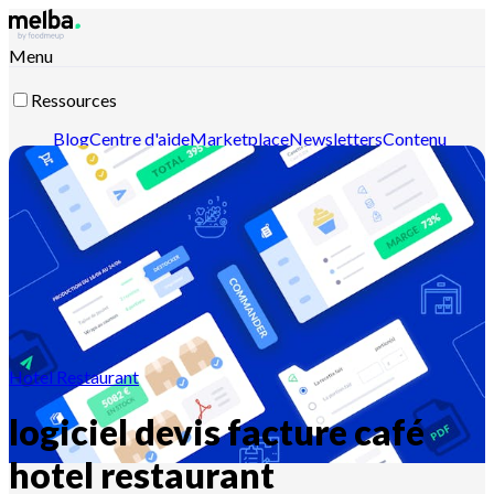
Menu
Ressources
Blog
Centre d'aide
Marketplace
Newsletters
Contenu
intelligent
Documentation API
Documentation MCP
Contactez-nous
Découvrir melba
Hotel Restaurant
logiciel devis facture café
hotel restaurant