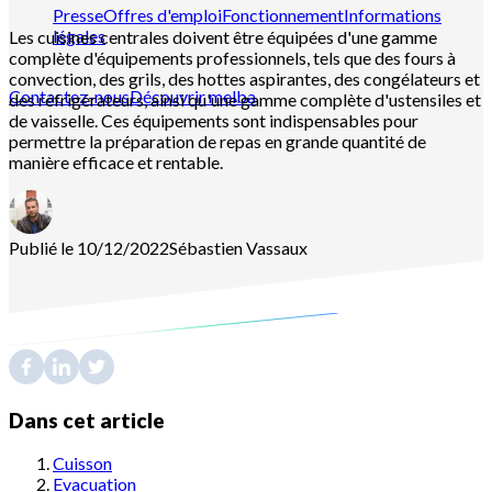
Presse
Offres d'emploi
Fonctionnement
Informations
légales
Les cuisines centrales doivent être équipées d'une gamme
complète d'équipements professionnels, tels que des fours à
convection, des grils, des hottes aspirantes, des congélateurs et
Contactez-nous
Découvrir melba
des réfrigérateurs, ainsi qu'une gamme complète d'ustensiles et
de vaisselle. Ces équipements sont indispensables pour
permettre la préparation de repas en grande quantité de
manière efficace et rentable.
Publié le 10/12/2022
Sébastien
Vassaux
Dans cet article
Cuisson
Evacuation