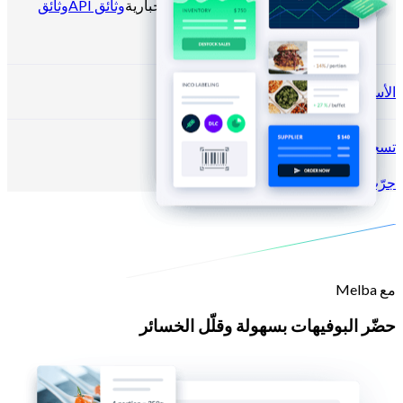
المدونة
مركز المساعدة
النشرات الإخبارية
وثائق API
وثائق
MCP
الأسعار
تسجيل الدخول →
جرّب مجانًا
سجّل
مع Melba
حضّر البوفيهات بسهولة وقلّل الخسائر