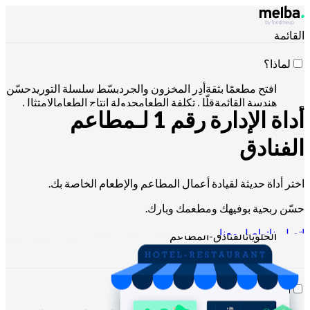
القائمة
لماذا؟
افتح مطعمًا بثقة
أدِر المخزون والجرد
بسّط سلسلة التوريد
حسّن
هندسة القائمة
قلّل تكلفة الطعام
جدولة إنتاج الطعام
الامتثال
أداة الإدارة رقم 1 لـ
مطاعم
لمتطلبات HACCP
إدارة عروض الأسعار وتحليل المبيعات
التحكّم
عبر Claude أو ChatGPT أو API
الفنادق
اختر أداة حديثة لقيادة أعمال المطاعم والإطعام الخاصة بك.
لمن؟
حسّن ربحية بوفيهك ومطعمك وبارك.
السلاسل والمجموعات الكبيرة
المطاعم المستقلة
المطابخ
المركزية
المطابخ السحابية
شركات التموين
الخبازون وصانعو
اتصل بنا
تواصل معنا
الحلويات
الفنادق-المطاعم
الموارد