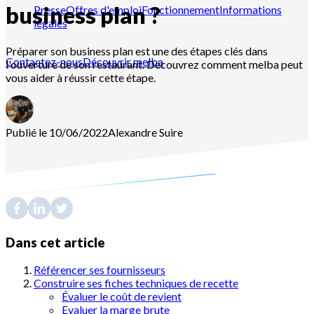
business plan ?
Presse
Offres d'emploi
Fonctionnement
Informations
légales
Préparer son business plan est une des étapes clés dans
Contactez-nous
Découvrir melba
l'ouverture de son restaurant. Découvrez comment melba peut
vous aider à réussir cette étape.
Publié le 10/06/2022
Alexandre
Suire
Dans cet article
Référencer ses fournisseurs
Construire ses fiches techniques de recette
Évaluer le coût de revient
Evaluer la marge brute