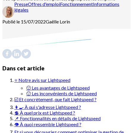
Presse
Offres d'emploi
Fonctionnement
Informations
légales
Publié le 15/07/2022
Gaëlle
Lorin
Contactez-nous
Découvrir melba
Dans cet article
⭐ Notre avis sur Lightspeed
🙂 Les avantages de Lightspeed
🙁 Les inconvénients de Lightspeed
☑️ Et concrètement, que fait Lightspeed ?
👩‍🍳 À qui s'adresse Lightspeed ?
💲 À quel prix est Lightspeed ?
📌 Fonctionnalités en détails de Lightspeed
👁️ À quoi ressemble Lightspeed ?
Et si vous découvriez comment optimiser la gestion de