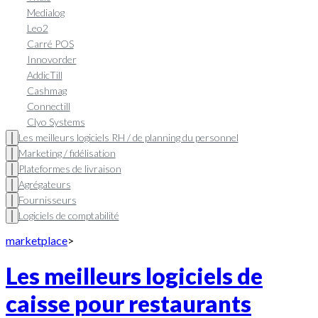
Medialog
Leo2
Carré POS
Innovorder
AddicTill
Cashmag
Connectill
Clyo Systems
Les meilleurs logiciels RH / de planning du personnel
Marketing / fidélisation
Plateformes de livraison
Agrégateurs
Fournisseurs
Logiciels de comptabilité
marketplace
>
Les meilleurs logiciels de
caisse pour restaurants