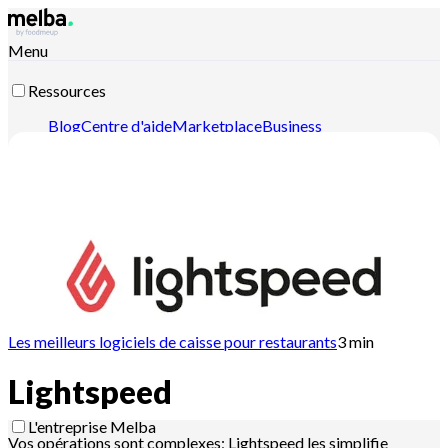
Menu
Ressources
Blog
Centre d'aide
Marketplace
Business
case
Newsletters
Contenu intelligent
Documentation
API
Documentation MCP
Pour les pros
Ouvrez votre restaurant en toute confiance
Tirez le
meilleur parti des fiches techniques de cuisine
Augmentez
votre rentabilité
Optimisez la gestion de votre
restaurant
Maitrisez la gestion de vos stocks et
Les meilleurs logiciels de caisse pour restaurants
3
min
inventaires
Organisez votre production
Pilotez vos ventes
Lightspeed
L'entreprise Melba
Vos opérations sont complexes; Lightspeed les simplifie