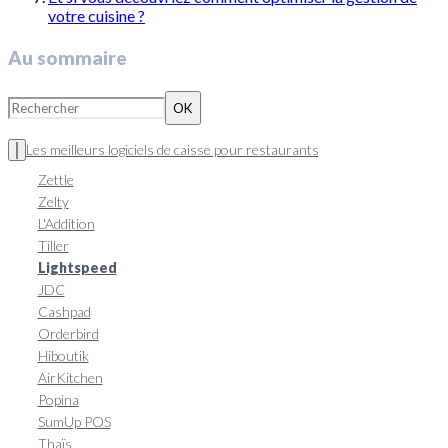
votre cuisine ?
Au sommaire
OK
Les meilleurs logiciels de caisse pour restaurants
Zettle
Zelty
L'Addition
Tiller
Lightspeed
JDC
Cashpad
Orderbird
Hiboutik
AirKitchen
Popina
SumUp POS
Thaïs