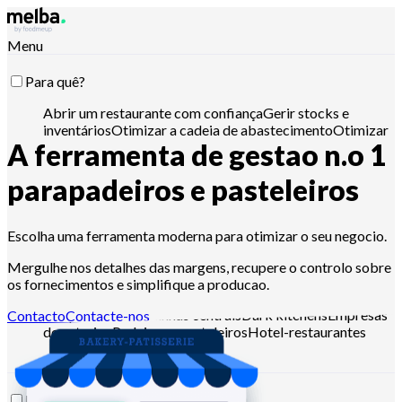
Menu
Para quê?
Abrir um restaurante com confiança
Gerir stocks e
inventários
Otimizar a cadeia de abastecimento
Otimizar
A ferramenta de gestao n.o 1
a engenharia de menus
Reduzir o food cost
Planear a
produção alimentar
Cumprir os requisitos HACCP
Pilotar
orçamentos e analisar vendas
Controle com Claude,
para
padeiros e pasteleiros
ChatGPT ou API
Escolha uma ferramenta moderna para otimizar o seu negocio.
Para quem?
Mergulhe nos detalhes das margens, recupere o controlo sobre
os fornecimentos e simplifique a producao.
Cadeias e grandes grupos
Restaurantes
independentes
Cozinhas centrais
Dark kitchens
Empresas
Contacto
Contacte-nos
de catering
Padeiros e pasteleiros
Hotel-restaurantes
Recursos