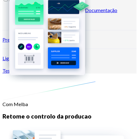
Blog
Centro de ajuda
Newsletters
Documentação
API
Documentação MCP
Preços
Ligação →
Testar grátis
Registar
Com Melba
Retome o controlo da producao