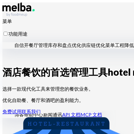
菜单
功能用途
自信开餐厅
管理库存和盘点
优化供应链
优化菜单工程
降低
适用对象
酒店餐饮的首选管理工具
hotel
连锁和大型集团
独立餐厅
中央厨房
幽灵厨房
团餐服务商
面
选择一款现代化工具来管理您的餐饮业务。
优化自助餐、餐厅和酒吧的盈利能力。
资源
免费试用
联系我们
博客
帮助中心
新闻通讯
API 文档
MCP 文档