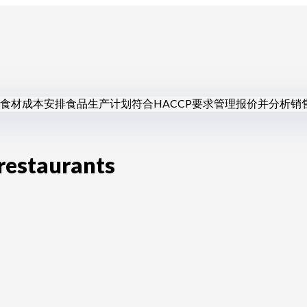
食材成本
安排食品生产计划
符合HACCP要求
管理报价并分析销
 restaurants
包师和甜点师
酒店餐厅