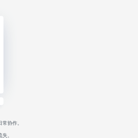
日常协作。
流失。