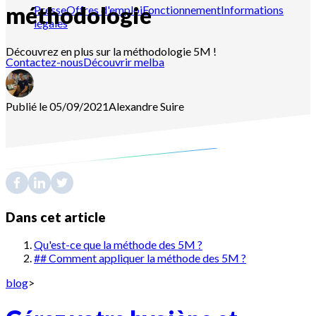
méthodologie
Presse
Offres d'emploi
Fonctionnement
Informations
légales
Découvrez en plus sur la méthodologie 5M !
Contactez-nous
Découvrir melba
Publié le 05/09/2021
Alexandre
Suire
Dans cet article
Qu'est-ce que la méthode des 5M ?
## Comment appliquer la méthode des 5M ?
blog
>