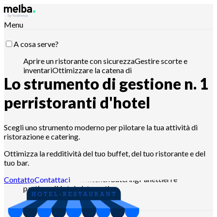
Menu
A cosa serve?
Aprire un ristorante con sicurezza
Gestire scorte e
inventari
Ottimizzare la catena di
Lo strumento di gestione n. 1
approvvigionamento
Ottimizzare l'ingegneria del
menu
Ridurre il food cost
Pianificare la produzione
alimentare
Rispettare i requisiti HACCP
Gestire
per
ristoranti d'hotel
preventivi e analizzare le vendite
Pilota con Claude,
ChatGPT o API
Scegli uno strumento moderno per pilotare la tua attività di
ristorazione e catering.
Per chi?
Ottimizza la redditività del tuo buffet, del tuo ristorante e del
tuo bar.
Catene e grandi gruppi
Ristoranti indipendenti
Cucine
centralizzate
Dark kitchen
Catering
Panettieri e
Contatto
Contattaci
pasticceri
Hotel-ristoranti