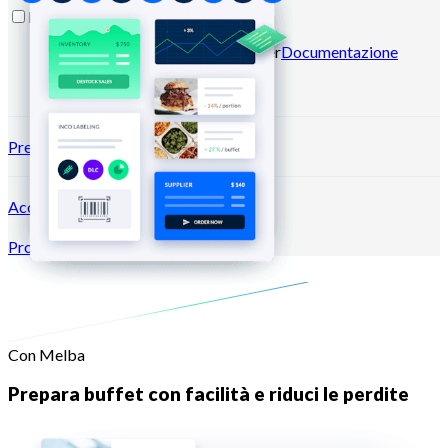
Risorse
Blog
Centro assistenza
Newsletter
Documentazione
API
Documentazione MCP
Prezzi
Accedi →
Prova gratis
Registrati
Con Melba
Prepara buffet con facilità e riduci le perdite