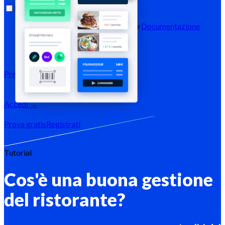
Risorse
Blog
Centro assistenza
Newsletter
Documentazione
API
Documentazione MCP
Prezzi
Accedi →
Prova gratis
Registrati
Tutorial
Cos'è una buona gestione
del ristorante?