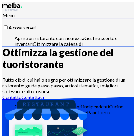
Menu
A cosa serve?
Aprire un ristorante con sicurezza
Gestire scorte e
inventari
Ottimizzare la catena di
Ottimizza la gestione del
approvvigionamento
Ottimizzare l'ingegneria del
menu
Ridurre il food cost
Pianificare la produzione
alimentare
Rispettare i requisiti HACCP
Gestire
tuo
ristorante
preventivi e analizzare le vendite
Pilota con Claude,
ChatGPT o API
Tutto ciò di cui hai bisogno per ottimizzare la gestione di un
ristorante: guide passo passo, articoli tematici, i migliori
software e altre risorse.
Per chi?
Contatto
Contattaci
Catene e grandi gruppi
Ristoranti indipendenti
Cucine
centralizzate
Dark kitchen
Catering
Panettieri e
pasticceri
Hotel-ristoranti