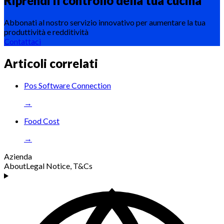
Riprendi il controllo della tua
cucina
Abbonati al nostro servizio innovativo per aumentare la tua
produttività e redditività
Contattaci
Articoli correlati
Pos Software Connection
→
Food Cost
→
Azienda
About
Legal Notice, T&Cs