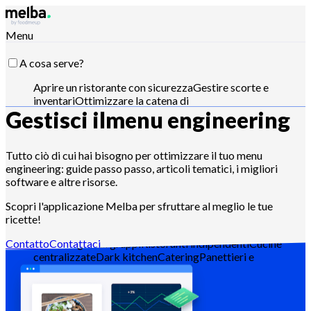
Menu
A cosa serve?
Aprire un ristorante con sicurezza
Gestire scorte e
inventari
Ottimizzare la catena di
Gestisci il
menu engineering
approvvigionamento
Ottimizzare l'ingegneria del
menu
Ridurre il food cost
Pianificare la produzione
alimentare
Rispettare i requisiti HACCP
Gestire
preventivi e analizzare le vendite
Pilota con Claude,
Tutto ciò di cui hai bisogno per ottimizzare il tuo menu
ChatGPT o API
engineering: guide passo passo, articoli tematici, i migliori
software e altre risorse.
Scopri l'applicazione Melba per sfruttare al meglio le tue
ricette!
Per chi?
Contatto
Contattaci
Catene e grandi gruppi
Ristoranti indipendenti
Cucine
centralizzate
Dark kitchen
Catering
Panettieri e
pasticceri
Hotel-ristoranti