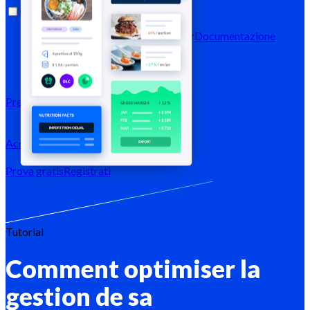
Risorse
Blog
Centro assistenza
Newsletter
Documentazione
API
Documentazione MCP
Prezzi
Accedi →
Prova gratis
Registrati
Tutorial
Comment optimiser la
gestion de sa