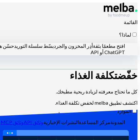
القائمة
لماذا؟
افتح مطعمًا بثقة
أدِر المخزون والجرد
بسّط سلسلة التوريد
حسّن هن
ChatGPT أو API
خفّض
تكلفة الغذاء
لمن؟
السلاسل والمجموعات الكبيرة
المطاعم المستقلة
المطابخ المرك
كل ما تحتاج معرفته لزيادة ربحية مطبخك.
اكتشف تطبيق melba لخفض تكلفة الغذاء.
الموارد
تحكم في عملك مثل الآخرين الذين نجحوا.
المدونة
مركز المساعدة
النشرات الإخبارية
وثائق API
وثائق MCP
اتصل بنا
تواصل معنا