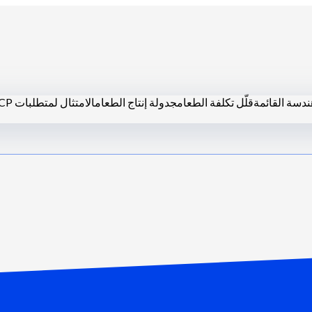
دسة القائمة
قلّل تكلفة الطعام
جدولة إنتاج الطعام
الامتثال لمتطلبات HACCP
زية
المطابخ السحابية
شركات التموين
الخبازون وصانعو الحلويات
الفنادق-ال