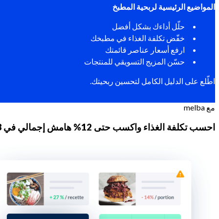
المواضيع الرئيسية لربحية المطبخ
حلّل أداءك بشكل أفضل
خفّض تكلفة الغذاء في مطبخك
ارفع أسعار عناصر قائمتك
حسّن المزيج التسويقي للمنتجات
اطّلع على الدليل الكامل لتحسين ربحيتك.
مع melba
احسب تكلفة الغذاء واكسب حتى 12% هامش إجمالي في 3 أشهر