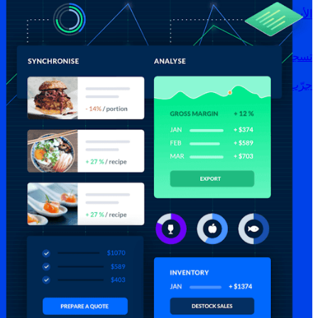
الأسعار
تسجيل الدخول →
جرّب مجانًا
سجّل