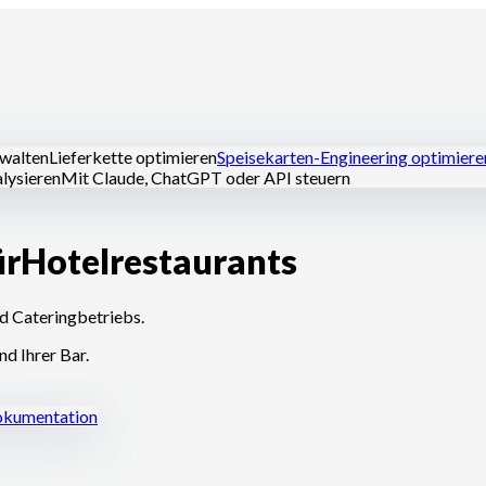
rwalten
Lieferkette optimieren
Speisekarten-Engineering optimiere
lysieren
Mit Claude, ChatGPT oder API steuern
ür
Hotelrestaurants
alküchen
Geisterküchen
Caterer
Bäcker und Konditoren
Hotel-Rest
nd Cateringbetriebs.
nd Ihrer Bar.
kumentation