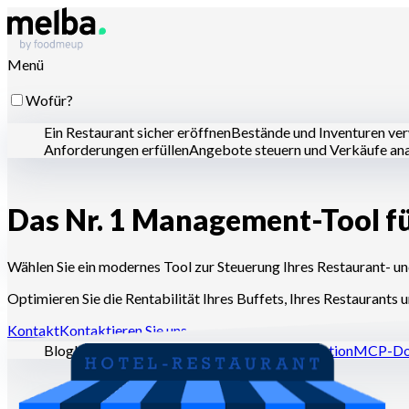
Menü
Wofür?
Ein Restaurant sicher eröffnen
Bestände und Inventuren ve
Anforderungen erfüllen
Angebote steuern und Verkäufe ana
Das Nr. 1 Management-Tool f
Für wen?
Ketten und große Gruppen
Unabhängige Restaurants
Zentr
Wählen Sie ein modernes Tool zur Steuerung Ihres Restaurant- u
Optimieren Sie die Rentabilität Ihres Buffets, Ihres Restaurants u
Ressourcen
Kontakt
Kontaktieren Sie uns
Blog
Hilfe-Center
Newsletter
API-Dokumentation
MCP-Do