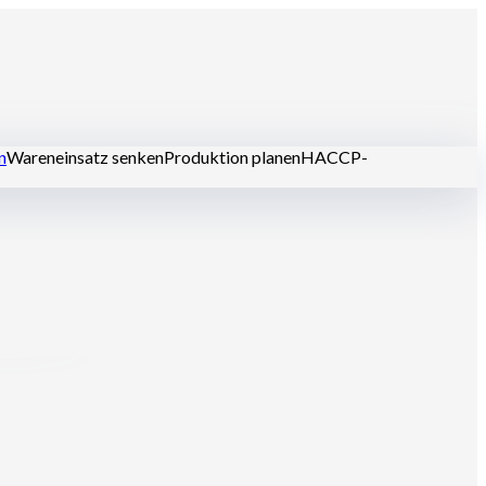
n
Wareneinsatz senken
Produktion planen
HACCP-
aurants