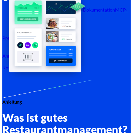
Blog
Hilfe-Center
Newsletter
API-Dokumentation
MCP-
Dokumentation
Preise
Anmeldung →
Kostenlos testen
Registrieren
Anleitung
Was ist gutes
Restaurantmanagement?