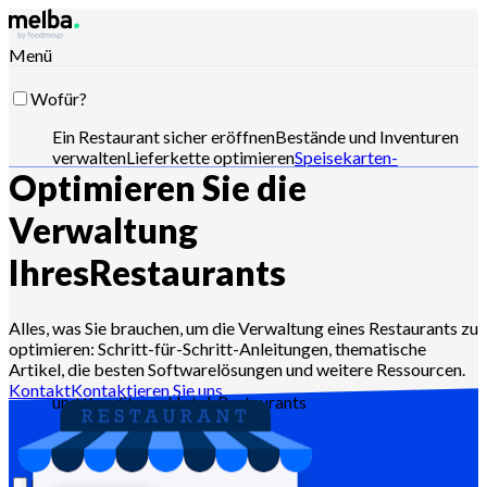
Menü
Wofür?
Ein Restaurant sicher eröffnen
Bestände und Inventuren
verwalten
Lieferkette optimieren
Speisekarten-
Optimieren Sie die
Engineering optimieren
Wareneinsatz senken
Produktion
planen
HACCP-Anforderungen erfüllen
Angebote steuern
und Verkäufe analysieren
Mit Claude, ChatGPT oder API
Verwaltung
steuern
Ihres
Restaurants
Für wen?
Alles, was Sie brauchen, um die Verwaltung eines Restaurants zu
optimieren: Schritt-für-Schritt-Anleitungen, thematische
Ketten und große Gruppen
Unabhängige
Artikel, die besten Softwarelösungen und weitere Ressourcen.
Restaurants
Zentralküchen
Geisterküchen
Caterer
Bäcker
Kontakt
Kontaktieren Sie uns
und Konditoren
Hotel-Restaurants
Ressourcen