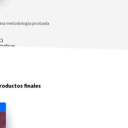
 una metodologia probada
C)
omaticos
verificando el trabajo realizado
roductos finales