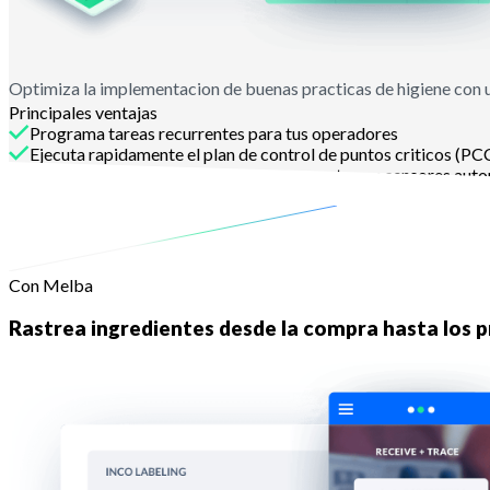
Optimiza la implementacion de buenas practicas de higiene con
Principales ventajas
Programa tareas recurrentes para tus operadores
Ejecuta rapidamente el plan de control de puntos criticos (PC
Registra lecturas de temperatura y conecta con sensores aut
Organiza tus tareas APPCC distribuyendo responsabilidades y 
Con Melba
Rastrea ingredientes desde la compra hasta los p