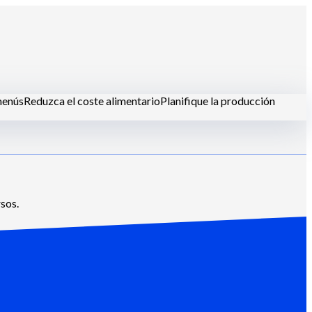
menús
Reduzca el coste alimentario
Planifique la producción
les-restaurante
sos.