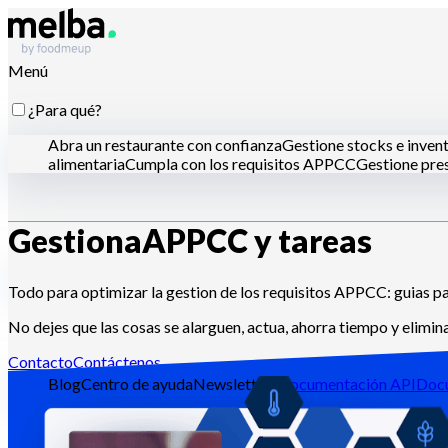
Menú
¿Para qué?
Abra un restaurante con confianza
Gestione stocks e inven
alimentaria
Cumpla con los requisitos APPCC
Gestione pres
Gestiona
APPCC y tareas
¿Para quién?
Cadenas y grandes grupos
Restaurantes independientes
Coc
Todo para optimizar la gestion de los requisitos APPCC: guias pa
No dejes que las cosas se alarguen, actua, ahorra tiempo y elimin
Recursos
Contacto
Contáctenos
Blog
Centro de ayuda
Newsletters
Documentación API
Doc