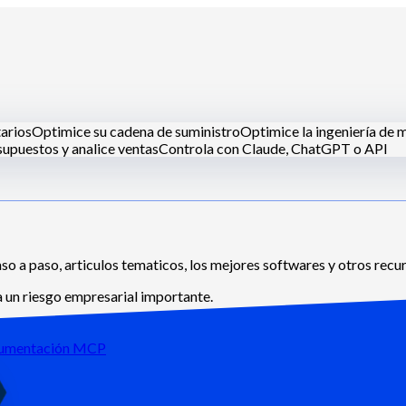
tarios
Optimice su cadena de suministro
Optimice la ingeniería de 
upuestos y analice ventas
Controla con Claude, ChatGPT o API
inas centrales
Dark kitchens
Catering
Panaderos y pasteleros
Hote
so a paso, articulos tematicos, los mejores softwares y otros recur
a un riesgo empresarial importante.
umentación MCP