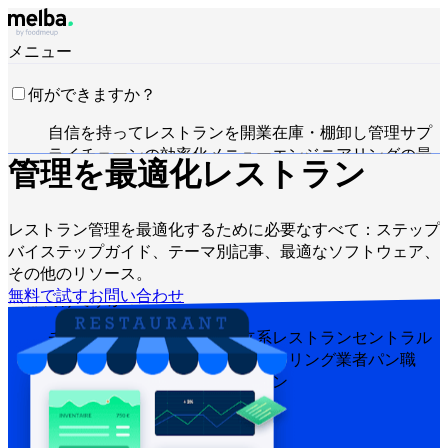
メニュー
何ができますか？
自信を持ってレストランを開業
在庫・棚卸し管理
サプ
ライチェーンの効率化
メニューエンジニアリングの最
管理を最適化
レストラン
適化
食材原価の削減
食品生産のスケジュール管理
HACCP要件への準拠
見積作成と売上分析
Claude・
ChatGPT・APIで操作
レストラン管理を最適化するために必要なすべて：ステップ
バイステップガイド、テーマ別記事、最適なソフトウェア、
その他のリソース。
無料で試す
お問い合わせ
誰向けですか？
チェーン・大手グループ
独立系レストラン
セントラル
キッチン
ゴーストキッチン
ケータリング業者
パン職
人・パティシエ
ホテルレストラン