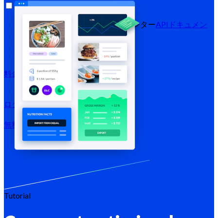
リソース
ブログ
ヘルプセンター
ニュースレター
APIドキュメン
ト
MCPドキュメント
料金プラン
ログイン →
無料でお試し
登録する
Tutorial