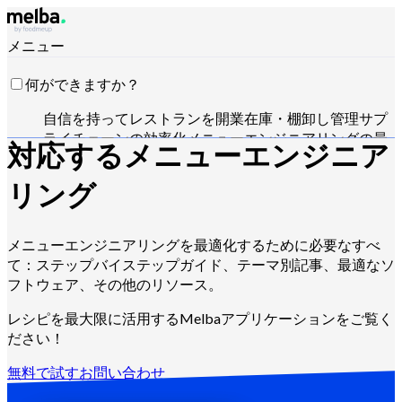
メニュー
何ができますか？
自信を持ってレストランを開業
在庫・棚卸し管理
サプ
ライチェーンの効率化
メニューエンジニアリングの最
対応する
メニューエンジニア
適化
食材原価の削減
食品生産のスケジュール管理
HACCP要件への準拠
見積作成と売上分析
Claude・
リング
ChatGPT・APIで操作
メニューエンジニアリングを最適化するために必要なすべ
て：ステップバイステップガイド、テーマ別記事、最適なソ
誰向けですか？
フトウェア、その他のリソース。
チェーン・大手グループ
独立系レストラン
セントラル
レシピを最大限に活用するMelbaアプリケーションをご覧く
キッチン
ゴーストキッチン
ケータリング業者
パン職
ださい！
人・パティシエ
ホテルレストラン
無料で試す
お問い合わせ