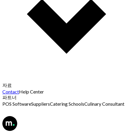
자료
Contact
Help Center
파트너
POS Software
Suppliers
Catering Schools
Culinary Consultant