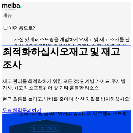
메뉴
어떤 용도로?
자신 있게 레스토랑을 개업하세요
재고 및 재고 조사를 관
리하세요
공급망을 효율화하세요
메뉴 엔지니어링을 최
최적화하십시오
재고 및 재고
적화하세요
식재료 원가를 절감하세요
식품 생산 일정을
관리하세요
HACCP 요구사항을 준수하세요
견적을 관리
조사
하고 매출을 분석하세요
Claude, ChatGPT 또는 API로 제
어
재고 관리를 최적화하기 위한 모든 것: 단계별 가이드, 주제별
기사, 최고의 소프트웨어 및 기타 훌륭한 리소스.
누구를 위해?
현금 흐름을 늘리고, 낭비를 줄이며, 생산 차질을 방지하십시오!
프랜차이즈 및 대형 그룹
독립 레스토랑
센트럴 키친
다크
무료 체험
문의하기
키친
케이터링 업체
베이커리 및 파티시에
호텔 레스토랑