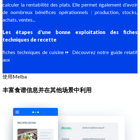
calculer la rentabilité des plats. Elle permet également d'avoir
de nombreux bénéfices opérationnels : production, stocks,
achats, ventes...
Les étapes d'une bonne exploitation des fiches
techniques de recette
fiches techniques de cuisine⏩ Découvrez notre guide relatif
aux
使用Melba
丰富食谱信息并在其他场景中利用