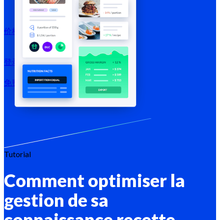
价格方案
登录 →
免费试用
注册
Tutorial
Comment optimiser la
gestion de sa
connaissance recette