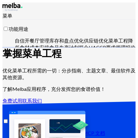
菜单
功能用途
自信开餐厅
管理库存和盘点
优化供应链
优化菜单工程
降
低食材成本
安排食品生产计划
符合HACCP要求
管理报价
掌握
菜单工程
并分析销售
用 Claude、ChatGPT 或 API 操控
优化菜单工程所需的一切：分步指南、主题文章、最佳软件及
其他资源。
适用对象
了解Melba应用程序，充分发挥您的食谱价值！
连锁和大型集团
独立餐厅
中央厨房
幽灵厨房
团餐服务商
面包师和甜点师
酒店餐厅
免费试用
联系我们
资源
博客
帮助中心
新闻通讯
API 文档
MCP 文档