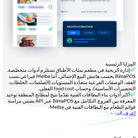
المزايا الرئيسية
إدارة الربحية في مطعم بمئات الأطباق تستلزم أدوات متخصّصة.
BimaPOS يحسب هامش البيع الإجمالي، أما Melba فيراعي نسب
الفقد، الوصفات الفرعية متعدّدة المستويات (الصلصات، الخلطات،
التحضيرات الأساسية)، وحساب food cost الفعلي.
أكثر أدوات بناء البطاقات الفنية تقدّماً تتيح لمطابخ المنطقة توحيد
المعرفة بين الفروع. التكامل مع BimaPOS عبر API يضمن مزامنة
قوائم الطعام مع البطاقات الفنية في Melba.
اعرف المزيد