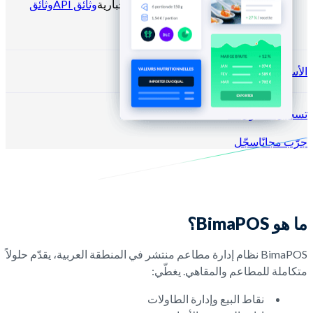
المدونة
مركز المساعدة
النشرات الإخبارية
وثائق API
وثائق
MCP
الأسعار
تسجيل الدخول →
جرّب مجانًا
سجّل
ما هو BimaPOS؟
BimaPOS نظام إدارة مطاعم منتشر في المنطقة العربية، يقدّم حلولاً
متكاملة للمطاعم والمقاهي. يغطّي:
نقاط البيع وإدارة الطاولات