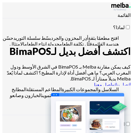
القائمة
لماذا؟
افتح مطعمًا بثقة
أدِر المخزون والجرد
بسّط سلسلة التوريد
حسّن
هندسة القائمة
قلّل تكلفة الطعام
جدولة إنتاج الطعام
الامتثال
اكتشف أفضل بديل لـ
BimaPOS
لمتطلبات HACCP
إدارة عروض الأسعار وتحليل المبيعات
التحكّم
عبر Claude أو ChatGPT أو API
كيف يمكن مقارنة Melba بـ BimaPOS في الشرق الأوسط ودول
المغرب العربي؟ ما هي أفضل أداة لإدارة المطبخ؟ اكتشف لماذا يُعدّ
Melba بديلاً ممتازاً لـ BimaPOS.
لمن؟
اتصل بنا
تواصل معنا
السلاسل والمجموعات الكبيرة
المطاعم المستقلة
المطابخ
المركزية
المطابخ السحابية
شركات التموين
الخبازون وصانعو
الحلويات
الفنادق-المطاعم
الموارد