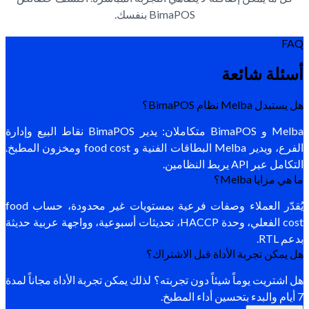
BimaPOS بنفسك.
FAQ
أسئلة شائعة
هل يستبدل Melba نظام BimaPOS؟
Melba و BimaPOS متكاملان: يدير BimaPOS نقاط البيع وإدارة
الفرع، ويدير Melba البطاقات الفنية و food cost ومخزون المطبخ.
التكامل عبر API يربط النظامين.
ما هي مزايا Melba؟
يُقدّر العملاء وصفات فرعية بمستويات غير محدودة، حساب food
cost الفعلي، وحدة HACCP، تحديثات أسبوعية، وواجهة عربية حديثة
بدعم RTL.
هل يمكن تجربة الأداة قبل الاشتراك؟
هل اشتريت يوماً شيئاً دون تجربته؟ لذلك يمكن تجربة الأداة مجاناً لمدة
7 أيام والبدء بتحسين أداء المطبخ.