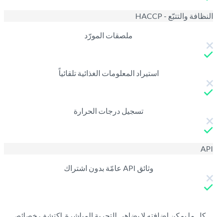
النظافة والتتبّع - HACCP
ملصقات المورّد
استيراد المعلومات الغذائية تلقائياً
تسجيل درجات الحرارة
API
وثائق API عامّة بدون اشتراك
كل ما يمكن إضافته لا يضاهي التجربة المباشرة. اكتشف خصائص