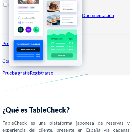
Recursos
Blog
Centro de ayuda
Newsletters
Documentación
API
Documentación MCP
Precios
Conexión →
Prueba gratis
Registrarse
¿Qué es TableCheck?
TableCheck es una plataforma japonesa de reservas y
experiencia del cliente, presente en España vía cadenas