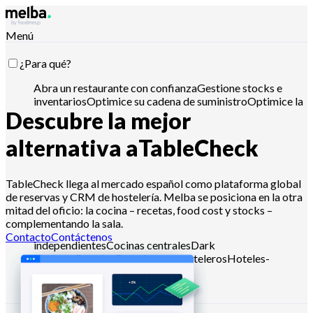
Menú
¿Para qué?
Abra un restaurante con confianza
Gestione stocks e
inventarios
Optimice su cadena de suministro
Optimice la
Descubre la mejor
ingeniería de menús
Reduzca el coste
alimentario
Planifique la producción alimentaria
Cumpla
con los requisitos APPCC
Gestione presupuestos y
alternativa a
TableCheck
analice ventas
Controla con Claude, ChatGPT o API
TableCheck llega al mercado español como plataforma global
de reservas y CRM de hostelería. Melba se posiciona en la otra
¿Para quién?
mitad del oficio: la cocina – recetas, food cost y stocks –
complementando la sala.
Cadenas y grandes grupos
Restaurantes
Contacto
Contáctenos
independientes
Cocinas centrales
Dark
kitchens
Catering
Panaderos y pasteleros
Hoteles-
restaurante