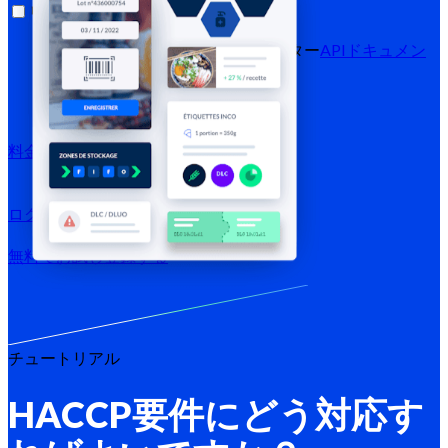
リソース
ブログ
ヘルプセンター
ニュースレター
APIドキュメン
ト
MCPドキュメント
料金プラン
ログイン →
無料でお試し
登録する
チュートリアル
HACCP要件にどう対応す