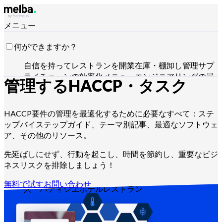
メニュー
何ができますか？
自信を持ってレストランを開業
在庫・棚卸し管理
サプ
ライチェーンの効率化
メニューエンジニアリングの最
管理する
HACCP・タスク
適化
食材原価の削減
食品生産のスケジュール管理
HACCP要件への準拠
見積作成と売上分析
Claude・
ChatGPT・APIで操作
HACCP要件の管理を最適化するために必要なすべて：ステ
ップバイステップガイド、テーマ別記事、最適なソフトウェ
ア、その他のリソース。
誰向けですか？
先延ばしにせず、行動を起こし、時間を節約し、重要なビジ
ネスリスクを排除しましょう！
チェーン・大手グループ
独立系レストラン
セントラル
キッチン
ゴーストキッチン
ケータリング業者
パン職
無料で試す
お問い合わせ
人・パティシエ
ホテルレストラン