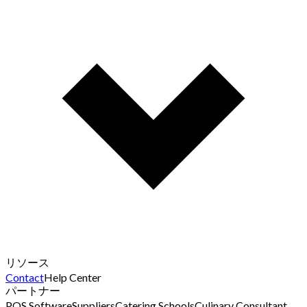
リソース
Contact
Help Center
パートナー
POS Software
Suppliers
Catering Schools
Culinary Consultant