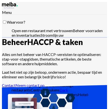
Menu
Waarvoor?
Open een restaurant met vertrouwen
Beheer voorraden
en inventarisaties
Stroomlijn uw
Beheer
HACCP & taken
toeleveringsketen
Optimaliseer menu-
engineering
Verlaag food cost
Plan
voedselproductie
Voldoe aan HACCP-vereisten
Stuur
offertes en analyseer verkopen
Stuur met Claude,
Alles om het beheer van HACCP-vereisten te optimaliseren:
ChatGPT of API
stap-voor-stapgidsen, thematische artikelen, de beste
software en andere hulpmiddelen.
Laat het niet op zijn beloop, onderneem actie, bespaar tijd en
elimineer een belangrijk bedrijfsrisico!
Voor wie?
Contact
Neem contact op
Ketens en grote groepen
Zelfstandige
restaurants
Centrale keukens
Dark
kitchens
Cateraars
Bakkers en patissiers
Hotel-
restaurants