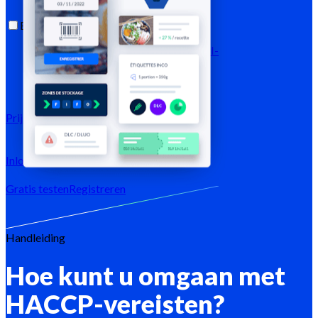
Bronnen
Blog
Helpcentrum
Nieuwsbrieven
API-
documentatie
MCP-documentatie
Prijzen
Inloggen →
Gratis testen
Registreren
Handleiding
Hoe kunt u omgaan met
HACCP-vereisten?