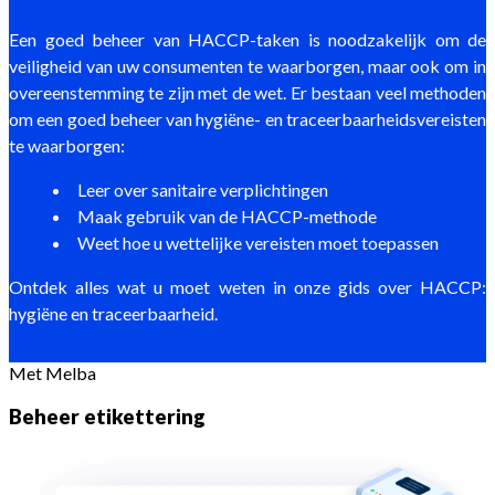
Een goed beheer van HACCP-taken is noodzakelijk om de
veiligheid van uw consumenten te waarborgen, maar ook om in
overeenstemming te zijn met de wet. Er bestaan veel methoden
om een goed beheer van hygiëne- en traceerbaarheidsvereisten
te waarborgen:
Leer over sanitaire verplichtingen
Maak gebruik van de HACCP-methode
Weet hoe u wettelijke vereisten moet toepassen
Ontdek alles wat u moet weten in onze gids over HACCP:
hygiëne en traceerbaarheid.
Met Melba
Beheer etikettering