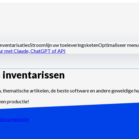
nventarisaties
Stroomlijn uw toeleveringsketen
Optimaliseer menu
ur met Claude, ChatGPT of API
 inventarissen
 keukens
Dark kitchens
Cateraars
Bakkers en patissiers
Hotel-resta
, thematische artikelen, de beste software en andere geweldige h
een productie!
ocumentatie