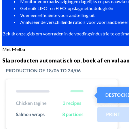
Monitor voorraadwijzigingen dagelijks en pas nauwkeu
Gebruik LIFO- en FIFO-opslagmethodologieën
Voer een efficiënte voorraadtelling uit
Analyseer de verschillende ratio's voor voorraadbeheer
Bekijk onze gids om voorraden in de voedingsindustrie te optima
Met Melba
Sla producten automatisch op, boek af en vul aa