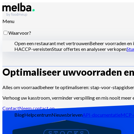
Menu
Waarvoor?
Open een restaurant met vertrouwen
Beheer voorraden en i
HACCP-vereisten
Stuur offertes en analyseer verkopen
Stu
Optimaliseer uw
voorraden en
Voor wie?
Ketens en grote groepen
Zelfstandige restaurants
Centrale
Alles om voorraadbeheer te optimaliseren: stap-voor-stapgidsen
Verhoog uw kasstroom, verminder verspilling en mis nooit meer 
Bronnen
Contact
Neem contact op
Blog
Helpcentrum
Nieuwsbrieven
API-documentatie
MCP-d