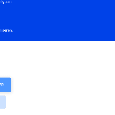
rig aan
liseren.
n