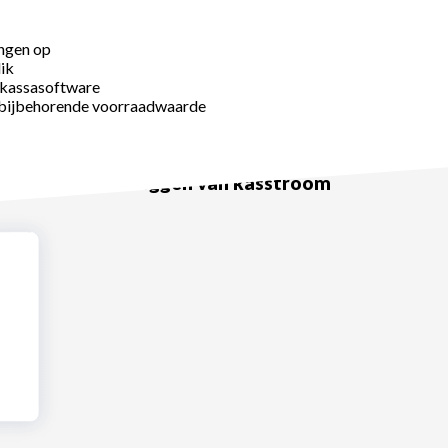
ingen op
lik
 kassasoftware
e bijbehorende voorraadwaarde
oorkom het vastleggen van kasstroom