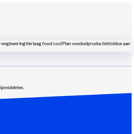
-engineering
Verlaag food cost
Plan voedselproductie
Voldoe aan
urants
ulpmiddelen.