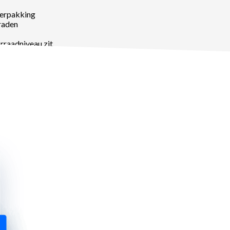
verpakking
raden
rraadniveau zit