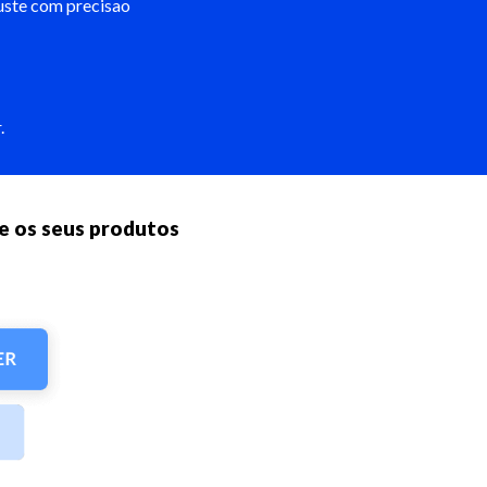
juste com precisao
.
 os seus produtos