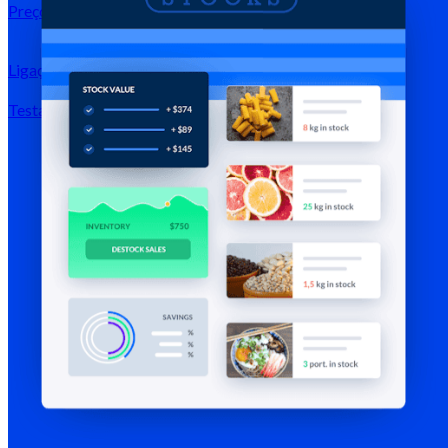
Preços
Ligação →
Testar grátis
Registar