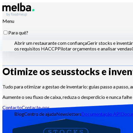
Menu
Para quê?
Abrir um restaurante com confiança
Gerir stocks e inventár
os requisitos HACCP
Pilotar orçamentos e analisar vendas
Otimize os seus
stocks e inven
Para quem?
Cadeias e grandes grupos
Restaurantes independentes
Cozi
Tudo para otimizar a gestao de inventario: guias passo a passo, 
Aumente o seu fluxo de caixa, reduza o desperdicio e nunca falh
Recursos
Contacto
Contacte-nos
Blog
Centro de ajuda
Newsletters
Documentação API
Docu