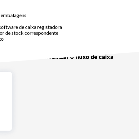
 e embalagens
software de caixa registadora
lor de stock correspondente
to
tock e evite imobilizar o fluxo de caixa