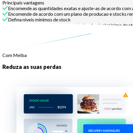
Principais vantagens
Encomende as quantidades exatas e ajuste-as de acordo com
Encomende de acordo com um plano de producao e stocks r
Defina niveis minimos de stock
Receba um alerta quando estiver abaixo do nivel minimo de s
Reencomendar produtos abaixo do nivel minimo de stock
Com Melba
Reduza as suas perdas