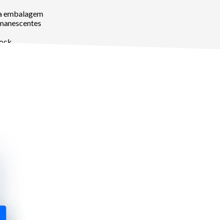
 a embalagem
emanescentes
tock