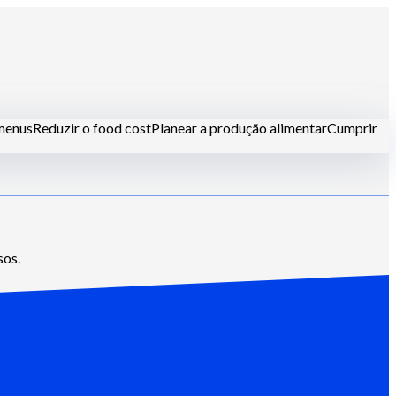
 menus
Reduzir o food cost
Planear a produção alimentar
Cumprir
leiros
Hotel-restaurantes
sos.