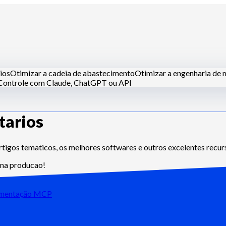
ios
Otimizar a cadeia de abastecimento
Otimizar a engenharia de
Controle com Claude, ChatGPT ou API
tarios
nhas centrais
Dark kitchens
Empresas de catering
Padeiros e paste
artigos tematicos, os melhores softwares e outros excelentes recur
e na producao!
mentação MCP