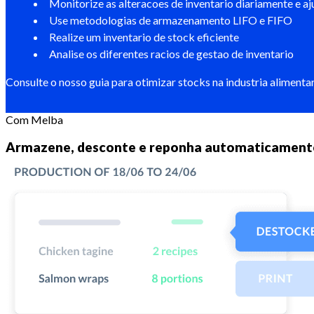
Monitorize as alteracoes de inventario diariamente e a
Use metodologias de armazenamento LIFO e FIFO
Realize um inventario de stock eficiente
Analise os diferentes racios de gestao de inventario
Consulte o nosso guia para otimizar stocks na industria alimentar
Com Melba
Armazene, desconte e reponha automaticamente