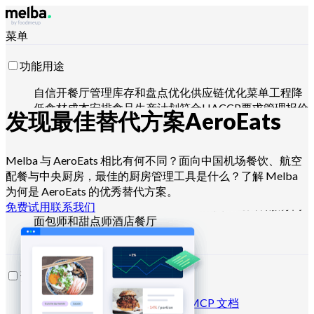
菜单
功能用途
自信开餐厅
管理库存和盘点
优化供应链
优化菜单工程
降
低食材成本
安排食品生产计划
符合HACCP要求
管理报价
发现最佳替代方案
AeroEats
并分析销售
用 Claude、ChatGPT 或 API 操控
Melba 与 AeroEats 相比有何不同？面向中国机场餐饮、航空
配餐与中央厨房，最佳的厨房管理工具是什么？了解 Melba
适用对象
为何是 AeroEats 的优秀替代方案。
连锁和大型集团
独立餐厅
中央厨房
幽灵厨房
团餐服务商
免费试用
联系我们
面包师和甜点师
酒店餐厅
资源
博客
帮助中心
新闻通讯
API 文档
MCP 文档