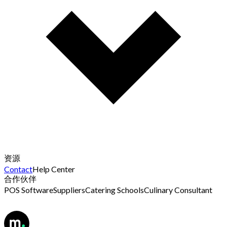
资源
Contact
Help Center
合作伙伴
POS Software
Suppliers
Catering Schools
Culinary Consultant