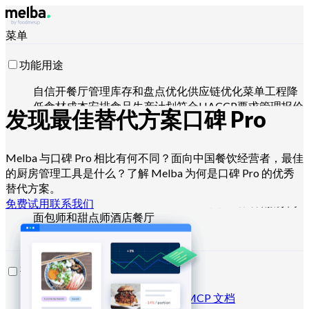
菜单
功能用途
自信开餐厅
管理库存和盘点
优化供应链
优化菜单工程
降
低食材成本
安排食品生产计划
符合HACCP要求
管理报价
发现最佳替代方案
口碑 Pro
并分析销售
用 Claude、ChatGPT 或 API 操控
Melba 与口碑 Pro 相比有何不同？面向中国餐饮经营者，最佳
的厨房管理工具是什么？了解 Melba 为何是口碑 Pro 的优秀
适用对象
替代方案。
连锁和大型集团
独立餐厅
中央厨房
幽灵厨房
团餐服务商
免费试用
联系我们
面包师和甜点师
酒店餐厅
资源
博客
帮助中心
新闻通讯
API 文档
MCP 文档