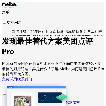
菜单
功能用途
自信开餐厅
管理库存和盘点
优化供应链
优化菜单工程
降
低食材成本
安排食品生产计划
符合HACCP要求
管理报价
发现最佳替代方案
美团点评
并分析销售
用 Claude、ChatGPT 或 API 操控
Pro
适用对象
Melba 与美团点评 Pro 相比有何不同？面向中国餐饮经营者，
最佳的厨房管理工具是什么？了解 Melba 为何是美团点评 Pro
连锁和大型集团
独立餐厅
中央厨房
幽灵厨房
团餐服务商
的优秀替代方案。
面包师和甜点师
酒店餐厅
免费试用
联系我们
资源
博客
帮助中心
新闻通讯
API 文档
MCP 文档