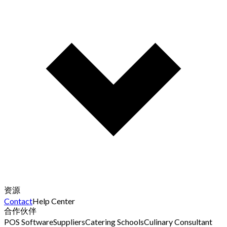
资源
Contact
Help Center
合作伙伴
POS Software
Suppliers
Catering Schools
Culinary Consultant