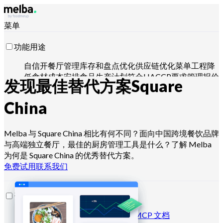
菜单
功能用途
自信开餐厅
管理库存和盘点
优化供应链
优化菜单工程
降
低食材成本
安排食品生产计划
符合HACCP要求
管理报价
发现最佳替代方案
Square
并分析销售
用 Claude、ChatGPT 或 API 操控
China
适用对象
Melba 与 Square China 相比有何不同？面向中国跨境餐饮品牌
与高端独立餐厅，最佳的厨房管理工具是什么？了解 Melba
连锁和大型集团
独立餐厅
中央厨房
幽灵厨房
团餐服务商
为何是 Square China 的优秀替代方案。
面包师和甜点师
酒店餐厅
免费试用
联系我们
资源
博客
帮助中心
新闻通讯
API 文档
MCP 文档