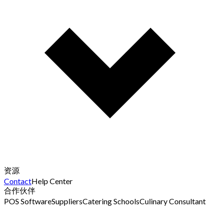
资源
Contact
Help Center
合作伙伴
POS Software
Suppliers
Catering Schools
Culinary Consultant