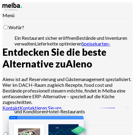
Menü
Wofür?
Ein Restaurant sicher eröffnen
Bestände und Inventuren
verwalten
Lieferkette optimieren
Speisekarten-
Entdecken Sie die beste
Engineering optimieren
Wareneinsatz senken
Produktion
planen
HACCP-Anforderungen erfüllen
Angebote steuern
und Verkäufe analysieren
Mit Claude, ChatGPT oder API
Alternative zu
Aleno
steuern
Aleno ist auf Reservierung und Gästemanagement spezialisiert.
Wer im DACH-Raum zugleich Rezepte, food cost und
Für wen?
Bestände professionell steuern möchte, findet in Melba eine
umfassendere ERP-Alternative – speziell auf die Küche
Ketten und große Gruppen
Unabhängige
zugeschnitten.
Restaurants
Zentralküchen
Geisterküchen
Caterer
Bäcker
Kontakt
Kontaktieren Sie uns
und Konditoren
Hotel-Restaurants
Ressourcen