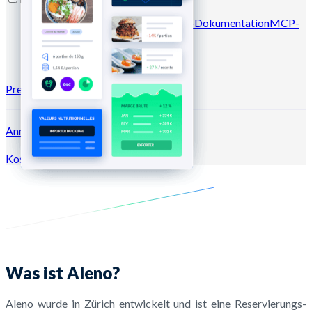
Blog
Hilfe-Center
Newsletter
API-Dokumentation
MCP-
Dokumentation
Preise
Anmeldung →
Kostenlos testen
Registrieren
Was ist Aleno?
Aleno wurde in Zürich entwickelt und ist eine Reservierungs-