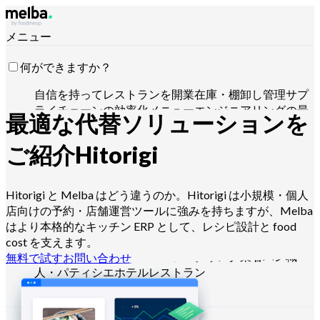
メニュー
何ができますか？
自信を持ってレストランを開業
在庫・棚卸し管理
サプ
ライチェーンの効率化
メニューエンジニアリングの最
最適な代替ソリューションを
適化
食材原価の削減
食品生産のスケジュール管理
HACCP要件への準拠
見積作成と売上分析
Claude・
ご紹介
Hitorigi
ChatGPT・APIで操作
Hitorigi と Melba はどう違うのか。Hitorigi は小規模・個人
店向けの予約・店舗運営ツールに強みを持ちますが、Melba
誰向けですか？
はより本格的なキッチン ERP として、レシピ設計と food
チェーン・大手グループ
独立系レストラン
セントラル
cost を支えます。
キッチン
ゴーストキッチン
ケータリング業者
パン職
無料で試す
お問い合わせ
人・パティシエ
ホテルレストラン