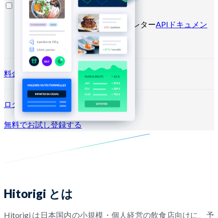
リソース
ブログ
ヘルプセンター
ニュースレター
APIドキュメン
ト
MCPドキュメント
料金プラン
ログイン →
無料でお試し
登録する
Hitorigi とは
Hitorigi は日本国内の小規模・個人経営の飲食店向けに、予