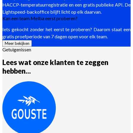
HACCP-temperatuurregistratie en een gratis publieke API. De
Lightspeed-backoffice blijft licht op elk daarvan.
Kan een team Melba eerst proberen?
Iets gekocht zonder het eerst te proberen? Daarom staat een
gratis proefperiode van 7 dagen open voor elk team.
Meer bekijken
Getuigenissen
Lees wat onze klanten te zeggen
hebben...