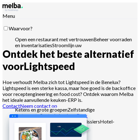
Menu
Waarvoor?
Open een restaurant met vertrouwen
Beheer voorraden
en inventarisaties
Stroomlijn uw
Ontdek het beste alternatief
toeleveringsketen
Optimaliseer menu-
engineering
Verlaag food cost
Plan
voedselproductie
Voldoe aan HACCP-vereisten
Stuur
voor
Lightspeed
offertes en analyseer verkopen
Stuur met Claude,
ChatGPT of API
Hoe verhoudt Melba zich tot Lightspeed in de Benelux?
Lightspeed is een sterke kassa, maar hoe goed is de backoffice
voor receptengineering en food cost? Ontdek waarom Melba
Voor wie?
het ideale aanvullende keuken-ERP is.
Contact
Neem contact op
Ketens en grote groepen
Zelfstandige
restaurants
Centrale keukens
Dark
kitchens
Cateraars
Bakkers en patissiers
Hotel-
restaurants