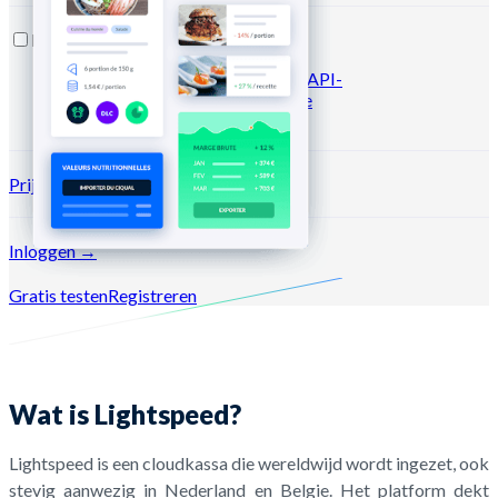
Bronnen
Blog
Helpcentrum
Nieuwsbrieven
API-
documentatie
MCP-documentatie
Prijzen
Inloggen →
Gratis testen
Registreren
Wat is Lightspeed?
Lightspeed is een cloudkassa die wereldwijd wordt ingezet, ook
stevig aanwezig in Nederland en Belgie. Het platform dekt