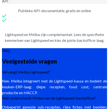
API
Publieke API-documentatie, gratis en online
Lightspeed en Melba zijn complementair. Lees de specifieke
kenmerken van Lightspeed en kies de juiste backoffice-laag.
FAQ
Veelgestelde vragen
Vervangt Melba Lightspeed?
Nee. Melba integreert met de Lightspeed-kassa en bedekt de
keuken-ERP-laag: diepe recepten, food cost, centrale
productie en HACCP.
Wat onderscheidt Melba van de Lightspeed-backoffice?
Onbeperkt geneste sub-recepten, rijke fiches met beelden,