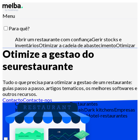
Menu
Para quê?
Abrir um restaurante com confiança
Gerir stocks e
inventários
Otimizar a cadeia de abastecimento
Otimizar
Otimize a gestao do
a engenharia de menus
Reduzir o food cost
Planear a
produção alimentar
Cumprir os requisitos HACCP
Pilotar
orçamentos e analisar vendas
Controle com Claude,
seu
restaurante
ChatGPT ou API
Tudo o que precisa para otimizar a gestao de um restaurante:
guias passo a passo, artigos tematicos, os melhores softwares e
Para quem?
outros recursos.
Contacto
Contacte-nos
Cadeias e grandes grupos
Restaurantes
independentes
Cozinhas centrais
Dark kitchens
Empresas
de catering
Padeiros e pasteleiros
Hotel-restaurantes
Recursos