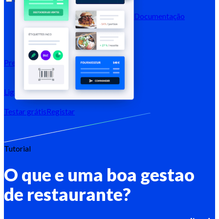
Blog
Centro de ajuda
Newsletters
Documentação
API
Documentação MCP
Preços
Ligação →
Testar grátis
Registar
Tutorial
O que e uma boa gestao
de restaurante?