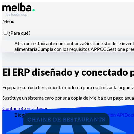
Menú
¿Para qué?
Abra un restaurante con confianza
Gestione stocks e inven
alimentaria
Cumpla con los requisitos APPCC
Gestione pres
El ERP diseñado y conectado 
¿Para quién?
Cadenas y grandes grupos
Restaurantes independientes
Coc
Equípate con una herramienta moderna para optimizar la organiz
Sustituye un sistema caro por una copia de Melba o un pago anual
Recursos
Contacto
Contáctenos
Blog
Centro de ayuda
Newsletters
Documentación API
Doc