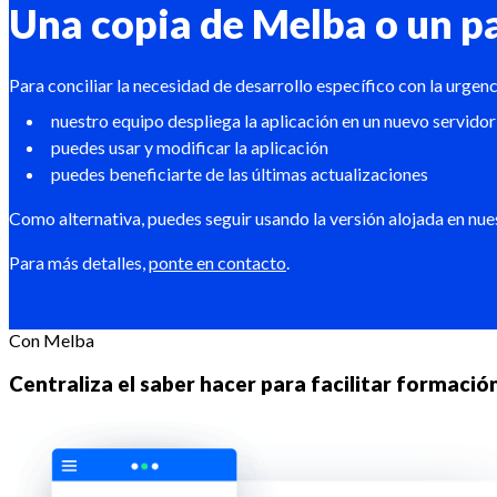
Una copia de Melba o un p
Para conciliar la necesidad de desarrollo específico con la urge
nuestro equipo despliega la aplicación en un nuevo servidor
puedes usar y modificar la aplicación
puedes beneficiarte de las últimas actualizaciones
Como alternativa, puedes seguir usando la versión alojada en nue
Para más detalles,
ponte en contacto
.
Con Melba
Centraliza el saber hacer para facilitar formació