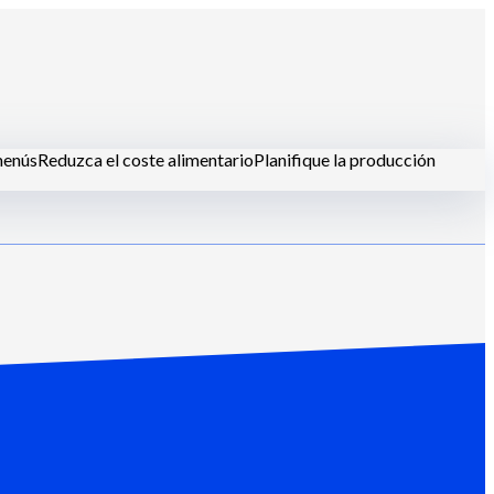
menús
Reduzca el coste alimentario
Planifique la producción
les-restaurante