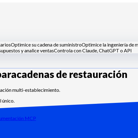
tarios
Optimice su cadena de suministro
Optimice la ingeniería de 
upuestos y analice ventas
Controla con Claude, ChatGPT o API
para
cadenas de restauración
inas centrales
Dark kitchens
Catering
Panaderos y pasteleros
Hote
ación multi-establecimiento.
 único.
umentación MCP