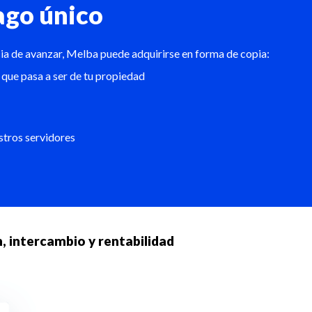
ago único
ncia de avanzar, Melba puede adquirirse en forma de copia:
 que pasa a ser de tu propiedad
stros servidores
n, intercambio y rentabilidad