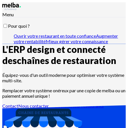
Menu
Pour quoi ?
Ouvrir votre restaurant en toute confiance
Augmenter
votre rentabilité
Mieux gérer votre connaissance
L'ERP design et connecté
recette
Optimiser vos stocks et inventaires
Passer vos
commandes fournisseur
Organiser votre production
Gérer
l'hygiène et la traçabilité
Piloter vos devis et ventes
Piloter
des
chaînes de restauration
avec Claude, ChatGPT ou API
Équipez-vous d'un outil moderne pour optimiser votre système
multi-site.
Pour qui ?
Remplacer votre système onéreux par une copie de melba ou un
Les chaînes de restaurants
Les cuisines centrales
Les dark
paiement annuel unique !
kitchens
Les traiteurs
Les restaurateurs indépendants
Les
boulangers et pâtissiers
Les hôtels-restaurants
Contact
Nous contacter
Ressources