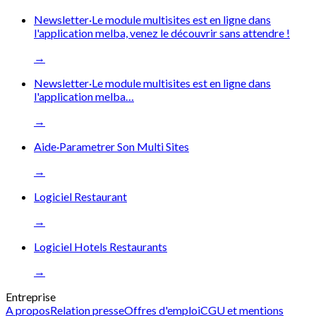
Newsletter
·
Le module multisites est en ligne dans
l'application melba, venez le découvrir sans attendre !
→
Newsletter
·
Le module multisites est en ligne dans
l'application melba…
→
Aide
·
Parametrer Son Multi Sites
→
Logiciel Restaurant
→
Logiciel Hotels Restaurants
→
Entreprise
A propos
Relation presse
Offres d'emploi
CGU et mentions