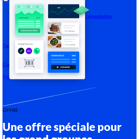
Blog
Centre d'aide
Business
case
Marketplace
Newsletters
Documentation
API
Documentation MCP
Tarifs
Connexion →
Tester gratuitement
Inscription
OFFRE
Une offre spéciale pour
les grand groupes