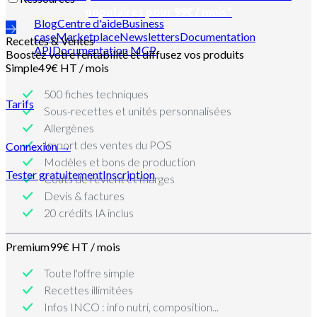
populaires pour 99€ / mois*
Blog
Centre d'aide
Business
case
Marketplace
Newsletters
Documentation
Recettes & Ventes
API
Documentation MCP
Boostez votre rentabilité et diffusez vos produits
Simple
49€ HT / mois
500 fiches techniques
Tarifs
Sous-recettes et unités personnalisées
Allergènes
Import des ventes du POS
Connexion →
Modèles et bons de production
Tester gratuitement
Inscription
Coûts de revient et marges
Devis & factures
20 crédits IA inclus
Premium
99€ HT / mois
Toute l'offre simple
Recettes illimitées
Infos INCO : info nutri, composition...