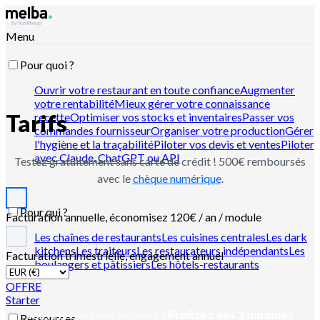
Menu
Pour quoi ?
Ouvrir votre restaurant en toute confiance
Augmenter
votre rentabilité
Mieux gérer votre connaissance
Tarifs
recette
Optimiser vos stocks et inventaires
Passer vos
commandes fournisseur
Organiser votre production
Gérer
l'hygiène et la traçabilité
Piloter vos devis et ventes
Piloter
avec Claude, ChatGPT ou API
Testez gratuitement sans carte de crédit ! 500€ remboursés
avec le
chèque numérique
.
Pour qui ?
Facturation annuelle, économisez 120€ / an / module
Les chaînes de restaurants
Les cuisines centrales
Les dark
kitchens
Les traiteurs
Les restaurateurs indépendants
Les
Facturation trimestrielle, engagement annuel
boulangers et pâtissiers
Les hôtels-restaurants
OFFRE
Starter
Vous êtes un jeune business ?
Profitez des 3 modules
Ressources