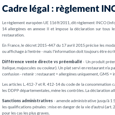
Cadre légal : règlement IN
Le règlement européen UE 1169/2011, dit règlement INCO (Inform
14 allergènes en annexe II et impose la déclaration sur tous l
restauration.
En France, le décret 2015-447 du 17 avril 2015 précise les modalit
ou affichage à l'entrée - mais l'information doit toujours être écr
Différence vente directe vs préemballé
- Un produit préem
italique, majuscules ou couleur). Un plat servi en restaurant n'a 
confusion - retenir : restaurant = allergènes uniquement, GMS = i
Les articles L. 412-7 et R. 412-14 du code de la consommation 
les DDPP départementales, mène les contrôles. La déclaration al
Sanctions administratives
- amende administrative jusqu'à 1 5
les qualifications pénales : mise en danger de la vie d'autrui (
pour les cas les plus graves.