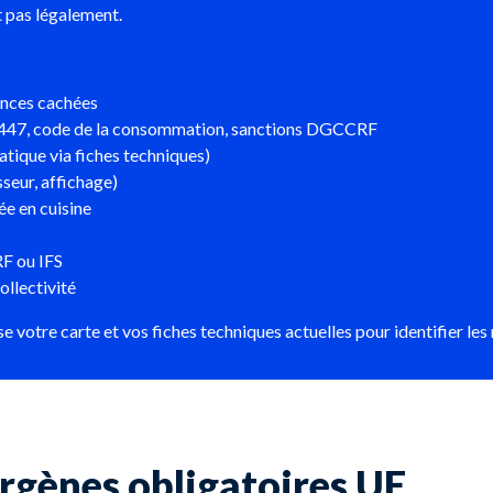
it pas légalement.
rences cachées
5-447, code de la consommation, sanctions DGCCRF
tique via fiches techniques)
sseur, affichage)
ée en cuisine
F ou IFS
ollectivité
e votre carte et vos fiches techniques actuelles pour identifier l
ergènes obligatoires UE