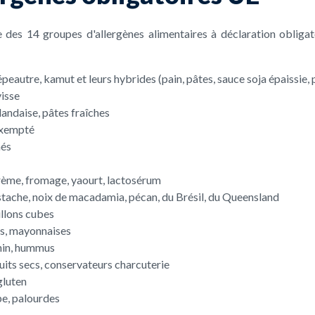
 des 14 groupes d'allergènes alimentaires à déclaration obligato
épeautre, kamut et leurs hybrides (pain, pâtes, sauce soja épaissie,
visse
landaise, pâtes fraîches
 exempté
més
, crème, fromage, yaourt, lactosérum
pistache, noix de macadamia, pécan, du Brésil, du Queensland
uillons cubes
es, mayonnaises
ahin, hummus
ruits secs, conservateurs charcuterie
gluten
pe, palourdes