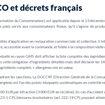
CO et décrets français
ation du Consommateur), est applicable depuis le 13 décembre 20
es plats servis aux consommateurs finaux, qu'il s'agisse de prod
és d'application en restauration commerciale et collective. Il intro
ite, accessible avant la commande, et fidèle à la composition réelle 
ballé en rayon GMS doit afficher la liste complète des ingrédient
pas cette obligation d'ingrédients détaillés mais doit déclarer les
ngrédients complets + allergènes mis en valeur.
cadrent les sanctions. La DGCCRF (Direction Générale de la Concur
lergènes est l'un des points bloquants systématiques en contrôle 
00 EUR par infraction (3 000 EUR en récidive). En cas d'accident a
art. 223-1 CP), blessures involontaires (art. 222-19 CP), pouvant a