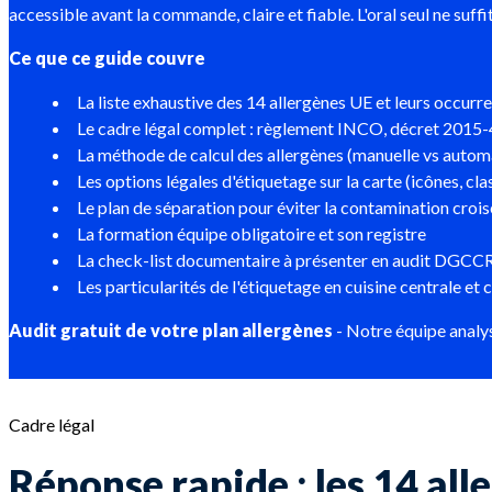
accessible avant la commande, claire et fiable. L'oral seul ne suff
Ce que ce guide couvre
La liste exhaustive des 14 allergènes UE et leurs occur
Le cadre légal complet : règlement INCO, décret 201
La méthode de calcul des allergènes (manuelle vs automa
Les options légales d'étiquetage sur la carte (icônes, cla
Le plan de séparation pour éviter la contamination crois
La formation équipe obligatoire et son registre
La check-list documentaire à présenter en audit DGCCR
Les particularités de l'étiquetage en cuisine centrale et c
Audit gratuit de votre plan allergènes
- Notre équipe analys
Cadre légal
Réponse rapide : les 14 all