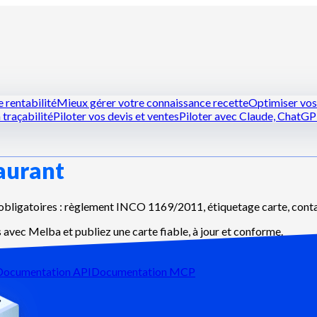
 rentabilité
Mieux gérer votre connaissance recette
Optimiser vos 
 traçabilité
Piloter vos devis et ventes
Piloter avec Claude, ChatG
aurant
itchens
Les traiteurs
Les restaurateurs indépendants
Les boulangers 
s obligatoires : règlement INCO 1169/2011, étiquetage carte, con
 avec Melba et publiez une carte fiable, à jour et conforme.
Documentation API
Documentation MCP