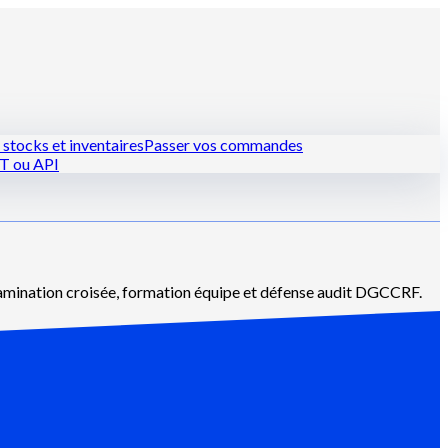
stocks et inventaires
Passer vos commandes
PT ou API
et pâtissiers
Les hôtels-restaurants
tamination croisée, formation équipe et défense audit DGCCRF.