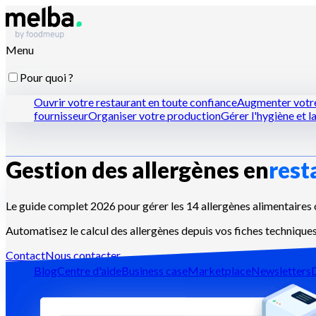
Menu
Pour quoi ?
Ouvrir votre restaurant en toute confiance
Augmenter votre
fournisseur
Organiser votre production
Gérer l'hygiène et la
Gestion des allergènes en
rest
Pour qui ?
Les chaînes de restaurants
Les cuisines centrales
Les dark k
Le guide complet 2026 pour gérer les 14 allergènes alimentaire
Automatisez le calcul des allergènes depuis vos fiches techniques
Ressources
Contact
Nous contacter
Blog
Centre d'aide
Business case
Marketplace
Newsletters