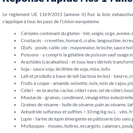
Le règlement UE 1169/2011 (annexe II) fixe la liste exhaustive
s'applique à tous les pays de l'Union européenne.
Céréales contenant du gluten - blé, seigle, orge, avoine, 
Crustacés - crevettes, homard, crabe, langoustine, écre
Œufs - poule, caille, oie ; mayonnaise, brioche, sauce hol
Poissons - y compris la gélatine de poisson sauf usage
Arachides (cacahuètes) - et tous leurs dérivés transfor
Soja - sauce soja, lécithine de soja, miso, tofu
Lait et produits à base de lait (lactose inclus) - beurre
Fruits à coque - amande, noisette, noix, noix de cajou, 
Céleri - en branche, racine, céleri-rave, sel de céleri, bo
Moutarde - graines, condiment, vinaigrettes industriell
Graines de sésame - huile de sésame, pain au sésame, t
Anhydride sulfureux et sulfites > 10 mg/kg ou L - vins, f
Lupin - farine de lupin émergente en pâtisserie bio sans 
Mollusques - moules, huîtres, escargots, calamars, poul