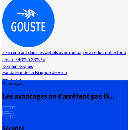
«
En rentrant dans les détails avec melba, on a réduit notre food
cost de 40% à 28% !
»
Romain Roques
Fondateur de La Brigade de Véro
Avantages
Les avantages ne s'arrêtent pas là...
Sécurité