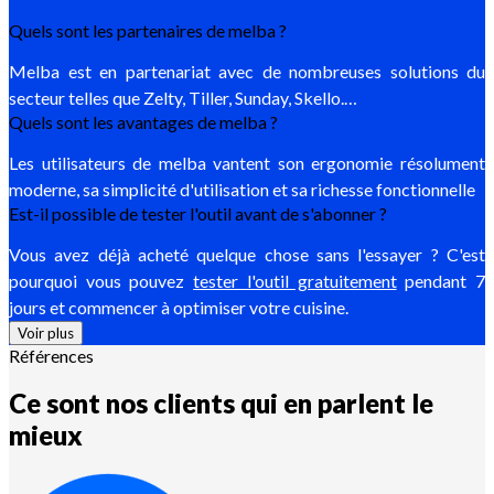
Quels sont les partenaires de melba ?
Melba est en partenariat avec de nombreuses solutions du
secteur telles que Zelty, Tiller, Sunday, Skello.…
Quels sont les avantages de melba ?
Les utilisateurs de melba vantent son ergonomie résolument
moderne, sa simplicité d'utilisation et sa richesse fonctionnelle
Est-il possible de tester l'outil avant de s'abonner ?
Vous avez déjà acheté quelque chose sans l'essayer ? C'est
pourquoi vous pouvez
tester l'outil gratuitement
pendant 7
jours et commencer à optimiser votre cuisine.
Voir plus
Références
Ce sont nos clients qui en parlent le
mieux