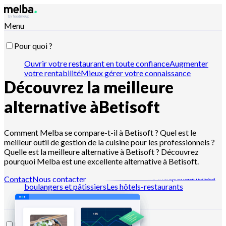
Menu
Pour quoi ?
Ouvrir votre restaurant en toute confiance
Augmenter
votre rentabilité
Mieux gérer votre connaissance
Découvrez la meilleure
recette
Optimiser vos stocks et inventaires
Passer vos
commandes fournisseur
Organiser votre production
Gérer
l'hygiène et la traçabilité
Piloter vos devis et ventes
Piloter
alternative à
Betisoft
avec Claude, ChatGPT ou API
Comment Melba se compare-t-il à Betisoft ? Quel est le
meilleur outil de gestion de la cuisine pour les professionnels ?
Pour qui ?
Quelle est la meilleure alternative à Betisoft ? Découvrez
pourquoi Melba est une excellente alternative à Betisoft.
Les chaînes de restaurants
Les cuisines centrales
Les dark
kitchens
Les traiteurs
Les restaurateurs indépendants
Les
Contact
Nous contacter
boulangers et pâtissiers
Les hôtels-restaurants
Ressources