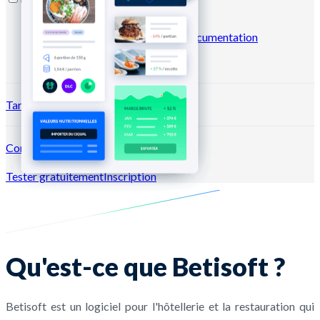
Blog
Centre d'aide
Business
case
Marketplace
Newsletters
Documentation
API
Documentation MCP
Tarifs
Connexion →
Tester gratuitement
Inscription
Qu'est-ce que Betisoft ?
Betisoft est un logiciel pour l'hôtellerie et la restauration qui