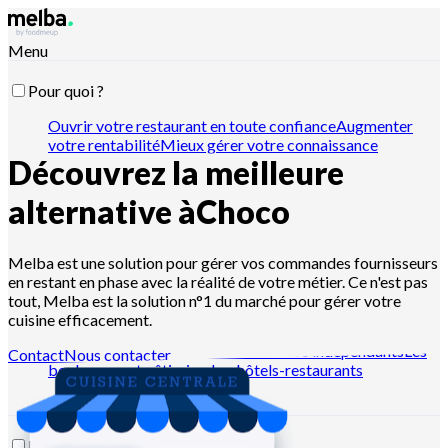
Menu
Pour quoi ?
Ouvrir votre restaurant en toute confiance
Augmenter
votre rentabilité
Mieux gérer votre connaissance
Découvrez la meilleure
recette
Optimiser vos stocks et inventaires
Passer vos
commandes fournisseur
Organiser votre production
Gérer
l'hygiène et la traçabilité
Piloter vos devis et ventes
Piloter
alternative à
Choco
avec Claude, ChatGPT ou API
Melba est une solution pour gérer vos commandes fournisseurs
en restant en phase avec la réalité de votre métier. Ce n'est pas
Pour qui ?
tout, Melba est la solution n°1 du marché pour gérer votre
cuisine efficacement.
Les chaînes de restaurants
Les cuisines centrales
Les dark
kitchens
Les traiteurs
Les restaurateurs indépendants
Les
Contact
Nous contacter
boulangers et pâtissiers
Les hôtels-restaurants
Ressources