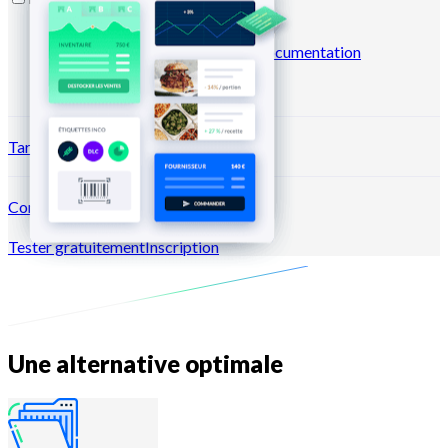
Blog
Centre d'aide
Business
case
Marketplace
Newsletters
Documentation
API
Documentation MCP
Tarifs
Connexion →
Tester gratuitement
Inscription
Une alternative optimale