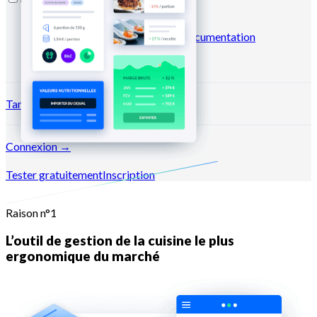
Blog
Centre d'aide
Business
case
Marketplace
Newsletters
Documentation
API
Documentation MCP
Tarifs
Connexion →
Tester gratuitement
Inscription
Raison n°1
L’outil de gestion de la cuisine le plus
ergonomique du marché