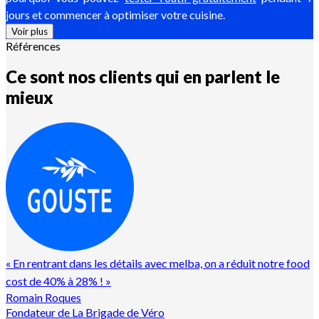
jours et commencer à optimiser votre cuisine.
Voir plus
Références
Ce sont nos clients qui en parlent le
mieux
«
En rentrant dans les détails avec melba, on a réduit notre food
cost de 40% à 28% !
»
Romain Roques
Fondateur de La Brigade de Véro