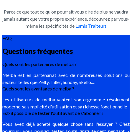
Parce ce que tout ce qu'on pourrait vous dire de plus ne vaudra
jamais autant que votre propre expérience, découvrez par vous-
même les spécificités de
Lumis Traiteurs
FAQ
Questions fréquentes
Quels sont les partenaires de melba ?
Melba est en partenariat avec de nombreuses solutions du
secteur telles que Zelty, Tiller, Sunday, Skello.…
Quels sont les avantages de melba ?
Les utilisateurs de melba vantent son ergonomie résolument
moderne, sa simplicité d'utilisation et sa richesse fonctionnelle
Est-il possible de tester l'outil avant de s'abonner ?
Vous avez déjà acheté quelque chose sans l'essayer ? C'est
pourquoi vous pouvez
tester l'outil gratuitement
pendant 7