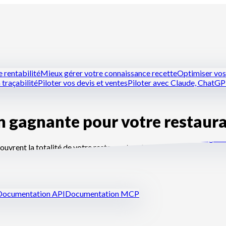
 rentabilité
Mieux gérer votre connaissance recette
Optimiser vos 
 traçabilité
Piloter vos devis et ventes
Piloter avec Claude, ChatG
n gagnante pour votre restaur
itchens
Les traiteurs
Les restaurateurs indépendants
Les boulangers 
ouvrent la totalité de votre restaurant — des plannings aux fiches 
Documentation API
Documentation MCP