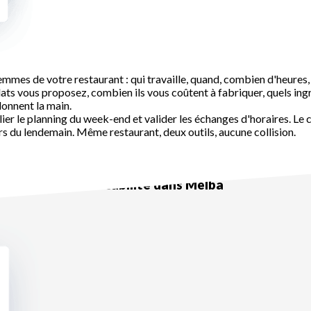
mes de votre restaurant : qui travaille, quand, combien d'heures, av
ls plats vous proposez, combien ils vous coûtent à fabriquer, quel
 donnent la main.
er le planning du week-end et valider les échanges d'horaires. Le ch
 du lendemain. Même restaurant, deux outils, aucune collision.
t le calcul de rentabilité dans Melba