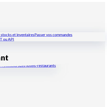
stocks et inventaires
Passer vos commandes
PT ou API
ant
et pâtissiers
Les hôtels-restaurants
techniques, du pointage au food cost.