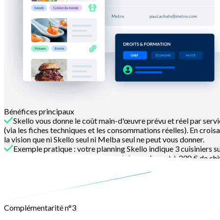
Bénéfices principaux
Skello vous donne le coût main-d'œuvre prévu et réel par servi
(via les fiches techniques et les consommations réelles). En croi
la vision que ni Skello seul ni Melba seul ne peut vous donner.
Exemple pratique : votre planning Skello indique 3 cuisiniers s
savez ainsi que le seuil de rentabilité du service est à 390 € de chi
En savoir plus
Complémentarité n°3