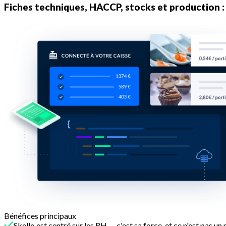
Fiches techniques, HACCP, stocks et production :
Bénéfices principaux
Skello est centré sur les RH — c'est sa force, et ce n'est pas un