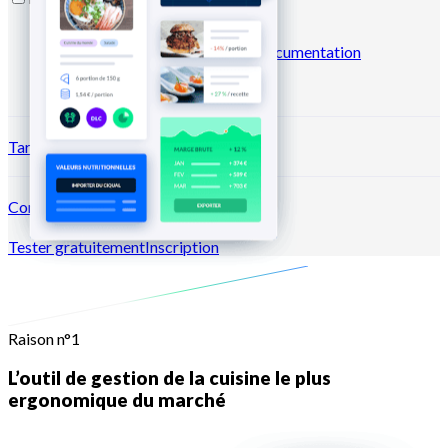
Blog
Centre d'aide
Business
case
Marketplace
Newsletters
Documentation
API
Documentation MCP
Tarifs
Connexion →
Tester gratuitement
Inscription
Raison n°1
L’outil de gestion de la cuisine le plus
ergonomique du marché