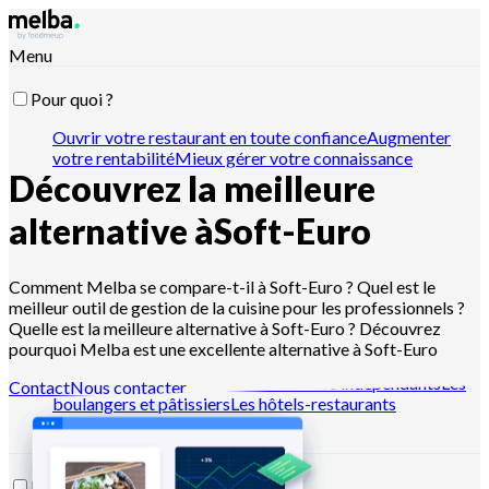
Menu
Pour quoi ?
Ouvrir votre restaurant en toute confiance
Augmenter
votre rentabilité
Mieux gérer votre connaissance
Découvrez la meilleure
recette
Optimiser vos stocks et inventaires
Passer vos
commandes fournisseur
Organiser votre production
Gérer
l'hygiène et la traçabilité
Piloter vos devis et ventes
Piloter
alternative à
Soft-Euro
avec Claude, ChatGPT ou API
Comment Melba se compare-t-il à Soft-Euro ? Quel est le
meilleur outil de gestion de la cuisine pour les professionnels ?
Pour qui ?
Quelle est la meilleure alternative à Soft-Euro ? Découvrez
pourquoi Melba est une excellente alternative à Soft-Euro
Les chaînes de restaurants
Les cuisines centrales
Les dark
kitchens
Les traiteurs
Les restaurateurs indépendants
Les
Contact
Nous contacter
boulangers et pâtissiers
Les hôtels-restaurants
Ressources